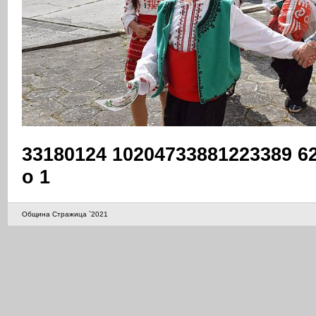
33180124 10204733881223389 6
o 1
Община Стражица `2021