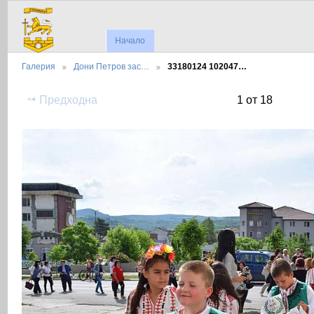
Начало
Галерия
Дони Петров зас…
33180124 102047…
Предходна
1 от 18