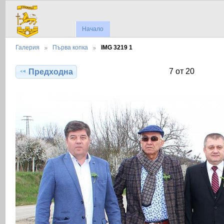
Начало
Галерия
Първа копка
IMG 3219 1
7 от 20
Предходна