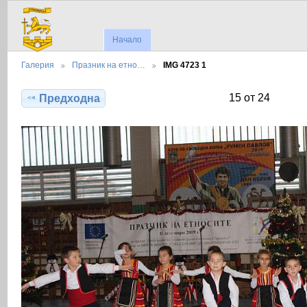
Начало
Галерия
Празник на етно…
IMG 4723 1
15 от 24
Предходна