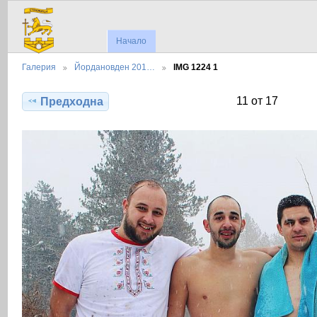
Начало
Галерия
Йордановден 201…
IMG 1224 1
11 от 17
Предходна