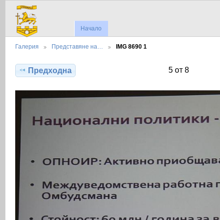
Начало
Галерия
Представяне на…
IMG 8690 1
5 от 8
Предходна