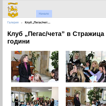
Начало
Галерия
Клуб „Пегас/чет…
Клуб „Пегас/чета” в Стражица 
години