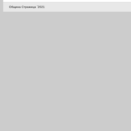
Община Стражица `2021