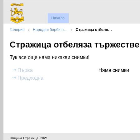
Начало
Галерия
Народни борби п…
Стражица отбеля…
Стражица отбеляза тържестве
Тук все още няма никакви снимки!
Първа
Няма снимки
Предходна
Община Стражица `2021