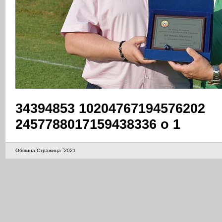
34394853 10204767194576202
2457788017159438336 o 1
Община Стражица `2021