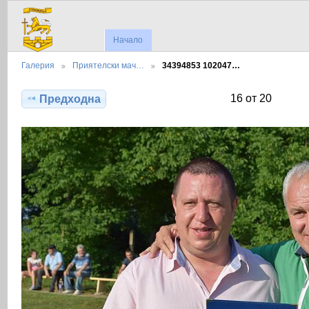
Начало
Галерия
Приятелски мач…
34394853 102047…
16 от 20
Предходна