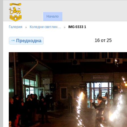
Начало
Галерия
Коледни светлин…
IMG 0333 1
16 от 25
Предходна