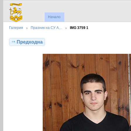
Начало
Галерия
Празник на СУ А…
IMG 3759 1
Предходна