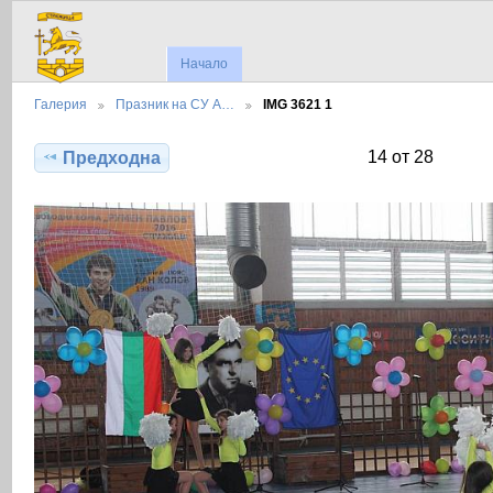
Начало
Галерия
Празник на СУ А…
IMG 3621 1
14 от 28
Предходна